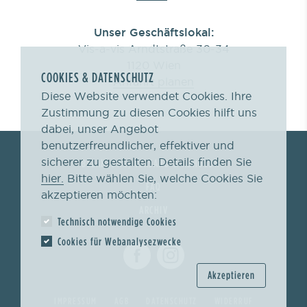
Unser Geschäftslokal:
Vis-a-vis Arndtstraße 30-34
1120 Wien
COOKIES & DATENSCHUTZ
Anfahrt planen
Diese Website verwendet Cookies. Ihre
Zustimmung zu diesen Cookies hilft uns
dabei, unser Angebot
benutzerfreundlicher, effektiver und
sicherer zu gestalten. Details finden Sie
BEZAHLUNG, VERSAND & ABHOLUNG
hier.
Bitte wählen Sie, welche Cookies Sie
FAQ
akzeptieren möchten:
ARCHIV
Technisch notwendige Cookies
Cookies für Webanalysezwecke
Akzeptieren
IMPRESSUM
AGB
DATENSCHUTZ
WIDERRUF