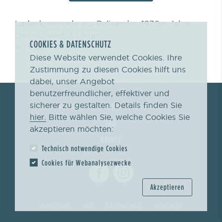
Ladenkommode aus Palisander, 1970er Jahre,
Deutschland, 3 Laden.
COOKIES & DATENSCHUTZ
90 x 42 x 67 cm
Diese Website verwendet Cookies. Ihre
Zustimmung zu diesen Cookies hilft uns
dabei, unser Angebot
benutzerfreundlicher, effektiver und
sicherer zu gestalten. Details finden Sie
BEZAHLUNG, VERSAND & ABHOLUNG
hier.
Bitte wählen Sie, welche Cookies Sie
FAQ
akzeptieren möchten:
ARCHIV
Technisch notwendige Cookies
Cookies für Webanalysezwecke
Akzeptieren
IMPRESSUM
AGB
DATENSCHUTZ
WIDERRUF