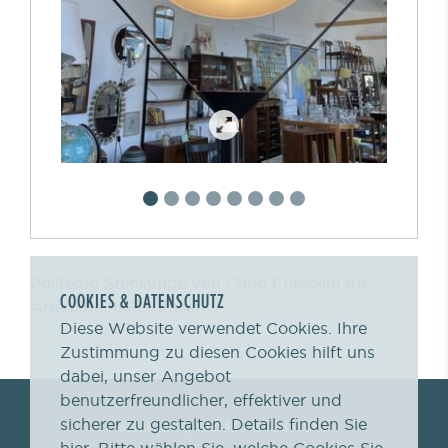
Polifemo Stehlampe von Carlo Forcolini für
COOKIES & DATENSCHUTZ
Artemide, 1980, Italien.
Diese Website verwendet Cookies. Ihre
Zustimmung zu diesen Cookies hilft uns
dabei, unser Angebot
benutzerfreundlicher, effektiver und
sicherer zu gestalten. Details finden Sie
BEZAHLUNG, VERSAND & ABHOLUNG