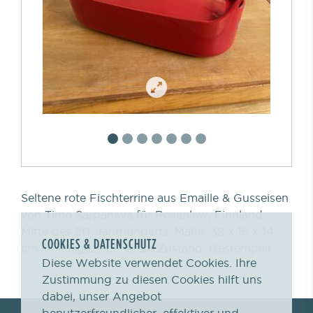
Seltene rote Fischterrine aus Emaille & Gusseisen
von Timo Sarpaneva für Rosenlew, Finnland.
Mitte des 20. Jahrhunderts. Maße: 38 x 15 x 14
COOKIES & DATENSCHUTZ
cm. In ausgezeichnetem Zustand. Gestempelt
Diese Website verwendet Cookies. Ihre
Zustimmung zu diesen Cookies hilft uns
dabei, unser Angebot